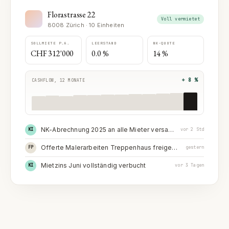
Florastrasse 22
Voll vermietet
8008 Zürich · 10 Einheiten
SOLLMIETE P.A.
LEERSTAND
NK-QUOTE
CHF 312'000
0.0 %
14 %
+ 8 %
CASHFLOW, 12 MONATE
NK-Abrechnung 2025 an alle Mieter versandt
KI
vor 2 Std
Offerte Malerarbeiten Treppenhaus freigegeben
FP
gestern
Mietzins Juni vollständig verbucht
KI
vor 3 Tagen